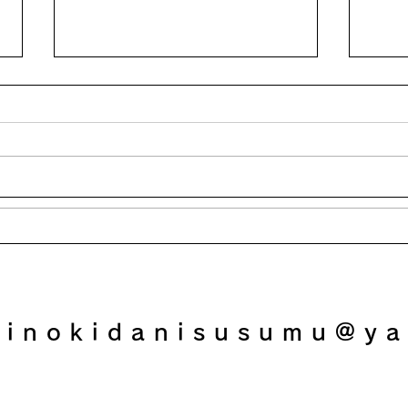
結婚する前に確認しておきた
私を
い５つのコト
る曲
hinokidanisusumu@ya