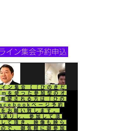
ンライン集会予約申込
ライン集会​【「ひのきだ
omを使った参加型のオ
御希望される方は「ひの
acebookページ予約
みをお願い致します。
お送りし、参加して頂
更して頂き、映像も映ら
んので、御気軽に御参加