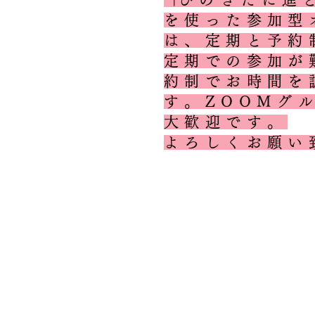
を使った参加型
は、定期と予約
​定期での参加
約制でお時間を
す。ZOOMグ
大歓迎です。
よろしくお願い