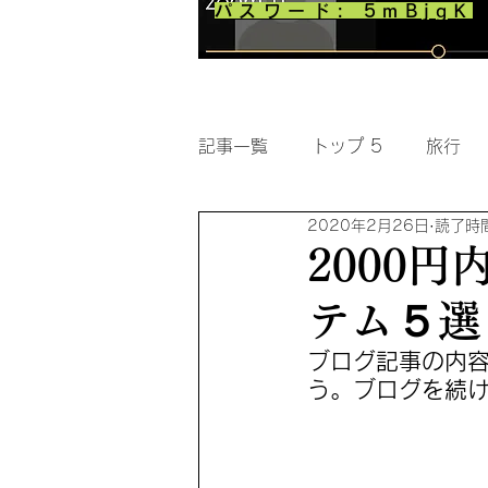
パスワード: 5mBjgK
記事一覧
トップ 5
旅行
2020年2月26日
読了時間
2000
テム５選
ブログ記事の内
う。ブログを続