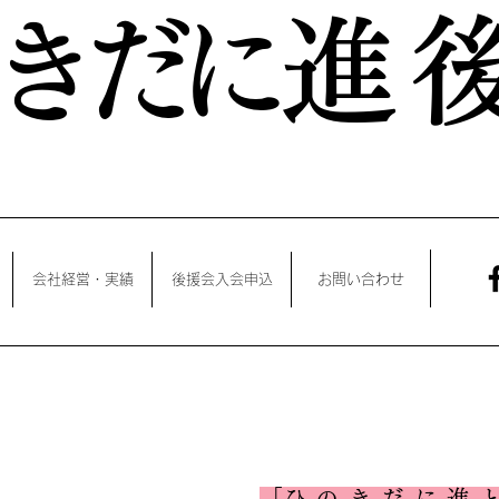
のきだに 進
後
会社経営・実績
後援会入会申込
お問い合わせ
​「ひのきだに進