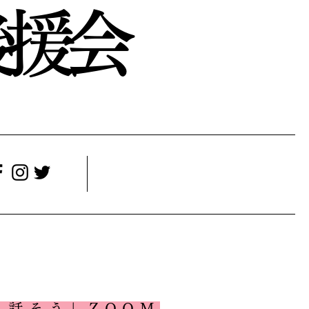
援会
と話そう」
ZOOM