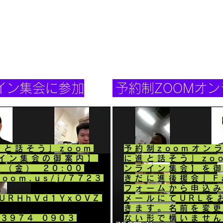
ライン集会に参加
予約制ZOOMオ
進と話そう」zoom
予約制zoomオン
イン集会の御案内】
に進と話そう」zo
日（金） 20:00
ンライン集会】を
zoom.us/j/7723
きだに進後援会」F
フォームから申込
hURHhVd1YxOVZ
メールにてURLを
きます。名前を変
3974 0903
ない形で構いませ