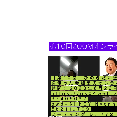
第10回ZOOMオン
【第10回「ひのきだに
を使った参加型のオンラ
時間: 2020年6月26
https://us04web.
9740903?
pwd=NHhCYlNycn
5b21IUT09
ミーティングID: 772 